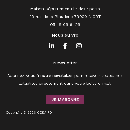
Maison Départementale des Sports
28 rue de la Blauderie 79000 NIORT
05 49 06 61 26
Nous suivre
L
F
I
i
a
n
n
c
s
Newsletter
k
e
t
e
b
a
Abonnez-vous à
notre newsletter
pour recevoir toutes nos
d
o
g
i
o
r
actualités directement dans votre boîte e-mail.
n
k
a
-
-
m
JE M'ABONNE
i
f
n
Copyright © 2026 GESA 79