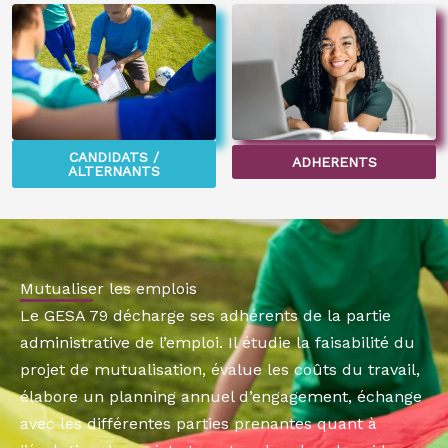
CANDIDATS /
ADHERENTS
ALTERNANTS
Mutualiser les emplois
Le GESA 79 décharge ses adhérents de la partie
administrative de l’emploi. Il étudie la faisabilité du
projet de mutualisation, évalue les coûts du travail,
élabore un planning annuel d’engagement, échange
avec les différentes parties prenantes quant à