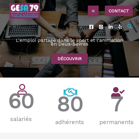
Aller
CONTACT
au
contenu
Rec
L'emploi partagé dans le sport et l'animation
en Deux-Sèvres
DÉCOUVRIR
60
80
7
salariés
adhérents
permanents