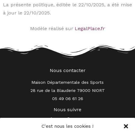
La présente politique, éditée le 22/10/2025, a été mise
à jour le 22/10/2025.
Modèle réalisé sur
LegalPlace.fr
Nous contacter
Maison Départementale des Sports
28 rue de la Blauderie 79000 NIORT
05 49 06 61 26
Nous suivre
L
F
I
i
a
n
C'est nous les cookies !
n
c
s