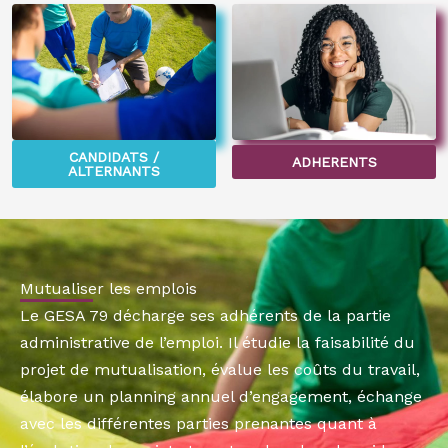
CANDIDATS /
ADHERENTS
ALTERNANTS
Mutualiser les emplois
Le GESA 79 décharge ses adhérents de la partie
administrative de l’emploi. Il étudie la faisabilité du
projet de mutualisation, évalue les coûts du travail,
élabore un planning annuel d’engagement, échange
avec les différentes parties prenantes quant à