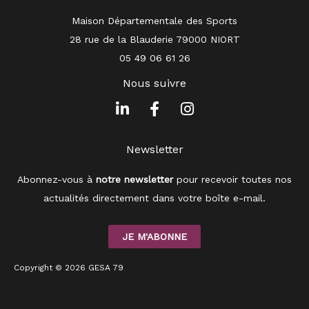
Maison Départementale des Sports
28 rue de la Blauderie 79000 NIORT
05 49 06 61 26
Nous suivre
L
F
I
i
a
n
n
c
s
Newsletter
k
e
t
e
b
a
Abonnez-vous à
notre newsletter
pour recevoir toutes nos
d
o
g
i
o
r
actualités directement dans votre boîte e-mail.
n
k
a
-
-
m
JE M'ABONNE
i
f
n
Copyright © 2026 GESA 79