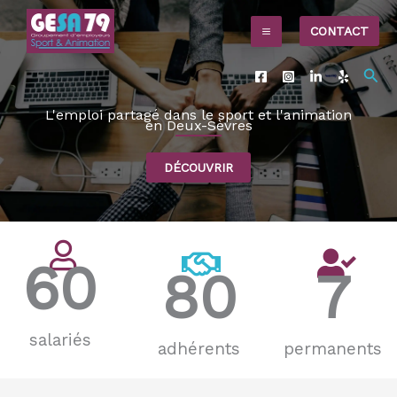
Aller
CONTACT
au
contenu
Rec
L'emploi partagé dans le sport et l'animation
en Deux-Sèvres
DÉCOUVRIR
60
80
7
salariés
adhérents
permanents