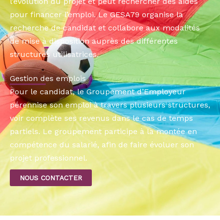
l’évolution du projet et peut rechercher des aides
pour financer l’emploi. Le GESA79 organise la
recherche de candidat et collabore aux modalités
de mise à disposition auprès des différentes
structures utilisatrices.
Gestion des emplois
Pour le candidat, le Groupement d’Employeur
pérennise son emploi à travers plusieurs structures,
voir complète ses revenus dans le cas de temps
partiels. Le groupement participe à la montée en
compétence du salarié, afin de faire évoluer son
projet professionnel.
NOUS CONTACTER